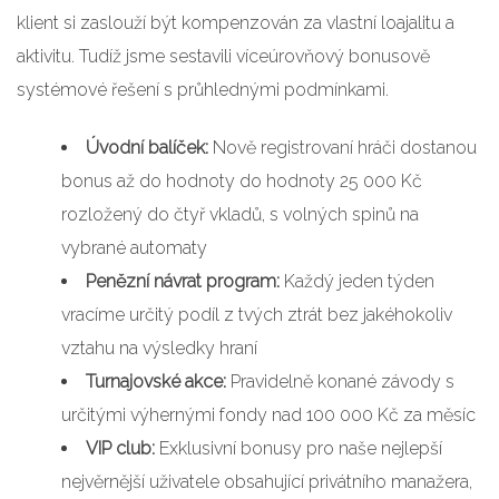
klient si zaslouží být kompenzován za vlastní loajalitu a
aktivitu. Tudíž jsme sestavili víceúrovňový bonusově
systémové řešení s průhlednými podmínkami.
Úvodní balíček:
Nově registrovaní hráči dostanou
bonus až do hodnoty do hodnoty 25 000 Kč
rozložený do čtyř vkladů, s volných spinů na
vybrané automaty
Penězní návrat program:
Každý jeden týden
vracíme určitý podíl z tvých ztrát bez jakéhokoliv
vztahu na výsledky hraní
Turnajovské akce:
Pravidelně konané závody s
určitými výhernými fondy nad 100 000 Kč za měsíc
VIP club:
Exklusivní bonusy pro naše nejlepší
nejvěrnější uživatele obsahující privátního manažera,