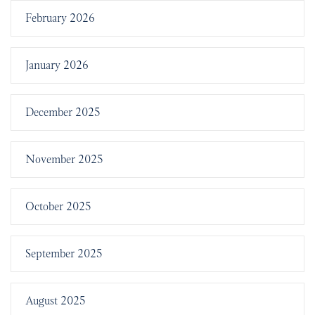
February 2026
January 2026
December 2025
November 2025
October 2025
September 2025
August 2025