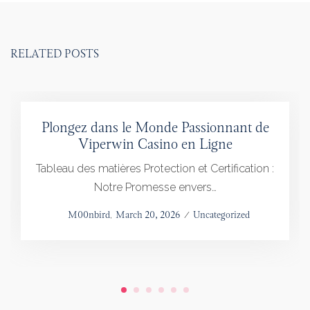
RELATED POSTS
Plongez dans le Monde Passionnant de
Viperwin Casino en Ligne
Tableau des matières Protection et Certification :
Notre Promesse envers…
Posted
by
M00nbird
March 20, 2026
Posted
Uncategorized
on
in