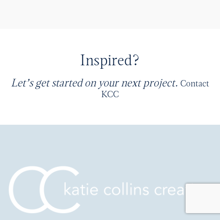
Inspired?
Let’s get started on your next project.
Contact
KCC