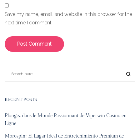
Save my name, email, and website in this browser for the
next time I comment.
RECENT POSTS
Plongez dans le Monde Passionnant de Viperwin Casino en
Ligne
Morospin: El Lugar Ideal de Entretenimiento Premium de