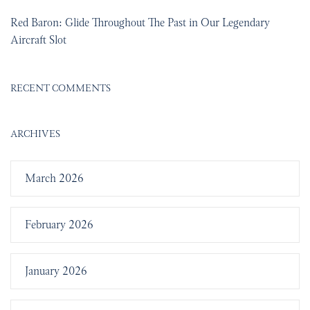
Red Baron: Glide Throughout The Past in Our Legendary
Aircraft Slot
RECENT COMMENTS
ARCHIVES
March 2026
February 2026
January 2026