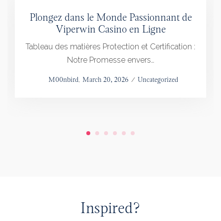
Plongez dans le Monde Passionnant de
Viperwin Casino en Ligne
Tableau des matières Protection et Certification :
Notre Promesse envers…
Posted
by
M00nbird
March 20, 2026
Posted
Uncategorized
on
in
Inspired?