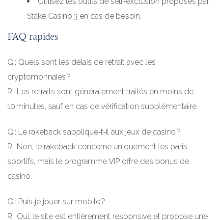
Utilisez les outils de self‑exclusion proposés par
Stake Casino 3 en cas de besoin.
FAQ rapides
Q : Quels sont les délais de retrait avec les
cryptomonnaies ?
R : Les retraits sont généralement traités en moins de
10 minutes, sauf en cas de vérification supplémentaire.
Q : Le rakeback s’applique‑t‑il aux jeux de casino ?
R : Non, le rakeback concerne uniquement les paris
sportifs, mais le programme VIP offre des bonus de
casino.
Q : Puis‑je jouer sur mobile ?
R : Oui, le site est entièrement responsive et propose une