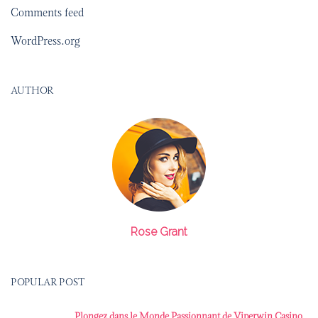
Comments feed
WordPress.org
AUTHOR
Rose Grant
POPULAR POST
Plongez dans le Monde Passionnant de Viperwin Casino