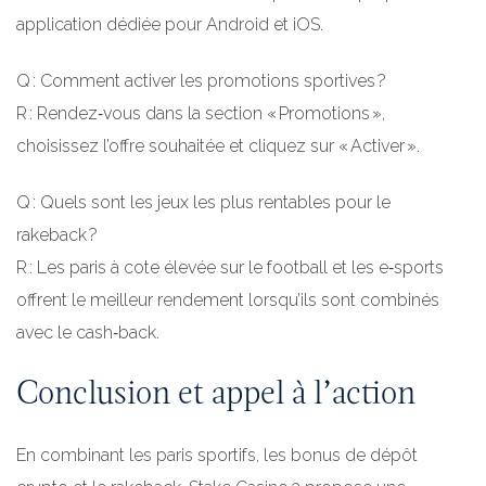
application dédiée pour Android et iOS.
Q : Comment activer les promotions sportives ?
R : Rendez‑vous dans la section « Promotions »,
choisissez l’offre souhaitée et cliquez sur « Activer ».
Q : Quels sont les jeux les plus rentables pour le
rakeback ?
R : Les paris à cote élevée sur le football et les e‑sports
offrent le meilleur rendement lorsqu’ils sont combinés
avec le cash‑back.
Conclusion et appel à l’action
En combinant les paris sportifs, les bonus de dépôt