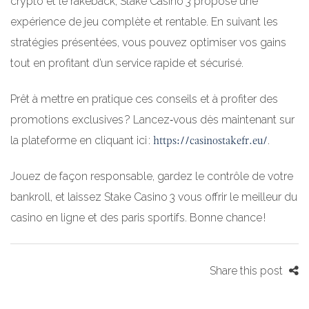
crypto et le rakeback, Stake Casino 3 propose une
expérience de jeu complète et rentable. En suivant les
stratégies présentées, vous pouvez optimiser vos gains
tout en profitant d’un service rapide et sécurisé.
Prêt à mettre en pratique ces conseils et à profiter des
promotions exclusives ? Lancez‑vous dès maintenant sur
https://casinostakefr.eu/
la plateforme en cliquant ici :
.
Jouez de façon responsable, gardez le contrôle de votre
bankroll, et laissez Stake Casino 3 vous offrir le meilleur du
casino en ligne et des paris sportifs. Bonne chance !
Share this post