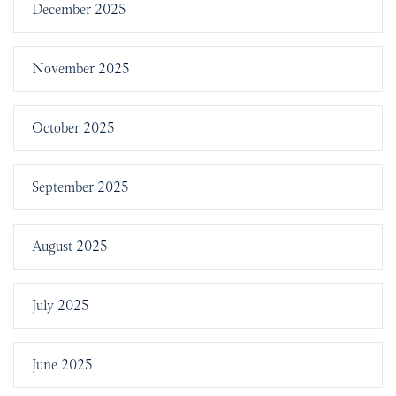
December 2025
November 2025
October 2025
September 2025
August 2025
July 2025
June 2025