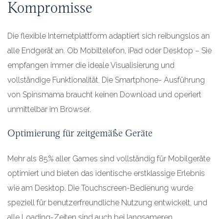
Kompromisse
Die flexible Internetplattform adaptiert sich reibungslos an
alle Endgerät an. Ob Mobiltelefon, iPad oder Desktop – Sie
empfangen immer die ideale Visualisierung und
vollständige Funktionalität. Die Smartphone- Ausführung
von Spinsmama braucht keinen Download und operiert
unmittelbar im Browser.
Optimierung für zeitgemäße Geräte
Mehr als 85% aller Games sind vollständig für Mobilgeräte
optimiert und bieten das identische erstklassige Erlebnis
wie am Desktop. Die Touchscreen-Bedienung wurde
speziell für benutzerfreundliche Nutzung entwickelt, und
alle Loading-Zeiten sind auch bei langsameren