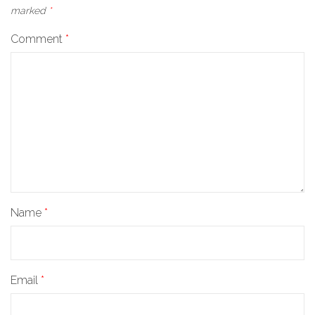
marked
*
Comment
*
Name
*
Email
*