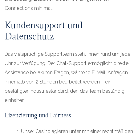
Connections minimal.
Kundensupport und
Datenschutz
Das vielsprachige Supportteam steht Ihnen rund um jede
Uhr zur Verfügung. Der Chat-Support ermöglicht direkte
Assistance bei akuten Fragen, während E-Mail-Anfragen
innerhalb von 2 Stunden bearbeitet werden – ein
bestätigter Industriestandard, den das Team beständig
einhalten.
Lizenzierung und Fairness
Unser Casino agieren unter mit einer rechtmäßigen