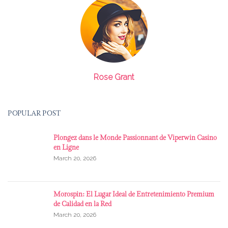
Rose Grant
POPULAR POST
Plongez dans le Monde Passionnant de Viperwin Casino
en Ligne
March 20, 2026
Morospin: El Lugar Ideal de Entretenimiento Premium
de Calidad en la Red
March 20, 2026