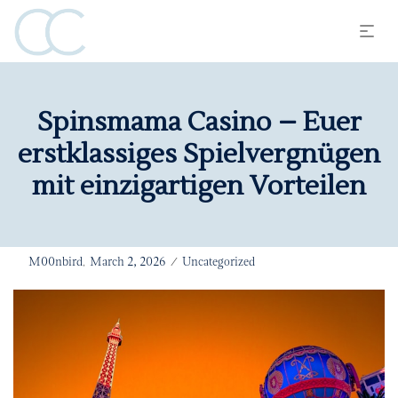
Spinsmama Casino – Euer
erstklassiges Spielvergnügen
mit einzigartigen Vorteilen
Posted
By
M00nbird
March 2, 2026
Posted
Uncategorized
on
in