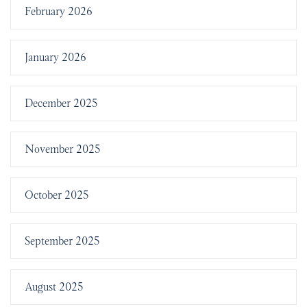
February 2026
January 2026
December 2025
November 2025
October 2025
September 2025
August 2025