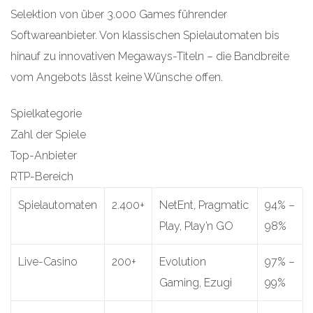
Selektion von über 3.000 Games führender
Softwareanbieter. Von klassischen Spielautomaten bis
hinauf zu innovativen Megaways-Titeln – die Bandbreite
vom Angebots lässt keine Wünsche offen.
Spielkategorie
Zahl der Spiele
Top-Anbieter
RTP-Bereich
Spielautomaten
2.400+
NetEnt, Pragmatic
94% –
Play, Play’n GO
98%
Live-Casino
200+
Evolution
97% –
Gaming, Ezugi
99%