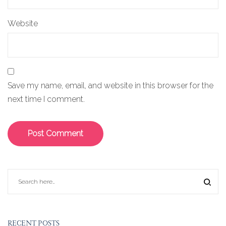
Website
Save my name, email, and website in this browser for the
next time I comment.
RECENT POSTS