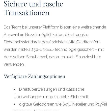
Sichere und rasche
Transaktionen
Das Team bei unserer Plattform bieten eine weitreichende
Auswahl an Bezahlmöglichkeiten, die strengste
Sicherheitsstandards gewährleisten. Alle Geldtransfers
werden mittels 256-Bit-SSL-Technologie gesichert – mit
dem selben Schutzlevel, das auch auch Finanzinstitute
verwenden.
Verfügbare Zahlungsoptionen
Direktüberweisungen und klassische
Überweisungen mit gesicherter Sicherheit
digitale Geldbörsen wie Skrill, Neteller und PayPal