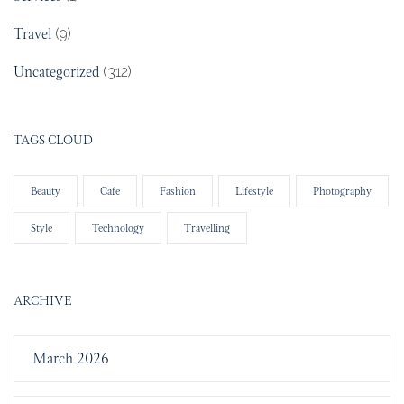
Travel
(9)
Uncategorized
(312)
TAGS CLOUD
Beauty
Cafe
Fashion
Lifestyle
Photography
Style
Technology
Travelling
ARCHIVE
March 2026