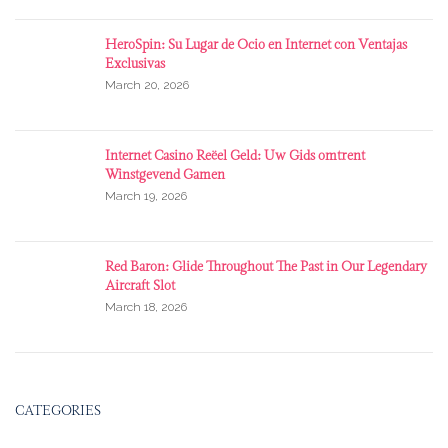
HeroSpin: Su Lugar de Ocio en Internet con Ventajas
Exclusivas
March 20, 2026
Internet Casino Reëel Geld: Uw Gids omtrent
Winstgevend Gamen
March 19, 2026
Red Baron: Glide Throughout The Past in Our Legendary
Aircraft Slot
March 18, 2026
CATEGORIES