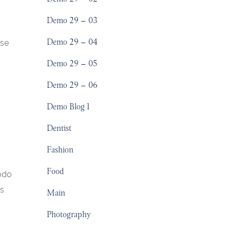
Demo 29 – 03
Demo 29 – 04
ose
Demo 29 – 05
Demo 29 – 06
Demo Blog 1
Dentist
Fashion
Food
todo
os
Main
Photography