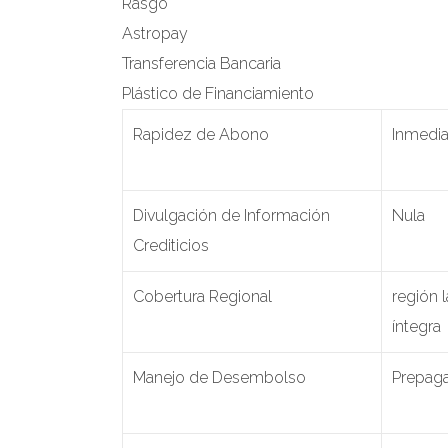
Rasgo
Astropay
Transferencia Bancaria
Plástico de Financiamiento
Rapidez de Abono
Inmedia
Divulgación de Información
Nula
Crediticios
Cobertura Regional
región 
íntegra
Manejo de Desembolso
Prepaga