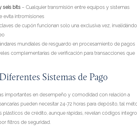
 seis bits
– Cualquier transmisión entre equipos y sistemas
e evita intromisiones
claves de cupón funcionan solo una exclusiva vez, invalidánd
eo
tándares mundiales de resguardo en procesamiento de pagos
eles complementarias de verificación para transacciones que
Diferentes Sistemas de Pago
cias importantes en desempeño y comodidad con relación a
bancarias pueden necesitar 24-72 horas para depósito, tal mé
as plásticos de crédito, aunque rápidas, revelan códigos íntegr
r filtros de seguridad.