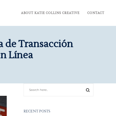
ABOUT KATIE COLLINS CREATIVE
CONTACT
ma de Transacción
en Línea
RECENT POSTS