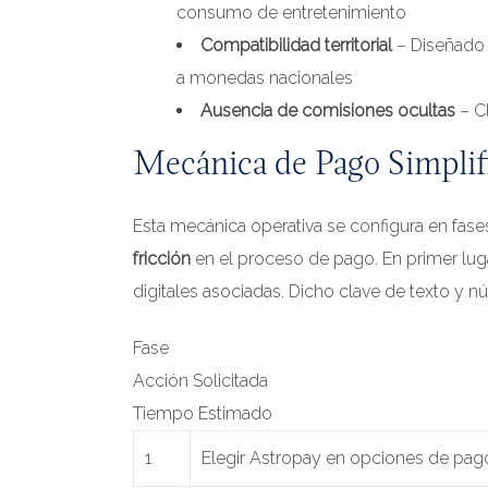
consumo de entretenimiento
Compatibilidad territorial
– Diseñado 
a monedas nacionales
Ausencia de comisiones ocultas
– C
Mecánica de Pago Simplif
Esta mecánica operativa se configura en fa
fricción
en el proceso de pago. En primer luga
digitales asociadas. Dicho clave de texto y 
Fase
Acción Solicitada
Tiempo Estimado
1
Elegir Astropay en opciones de pag