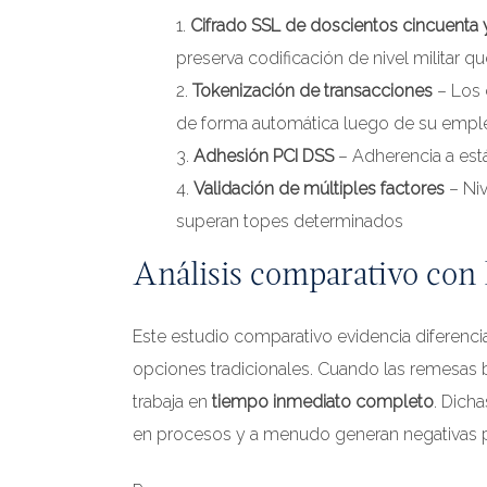
Cifrado SSL de doscientos cincuenta y
preserva codificación de nivel militar qu
Tokenización de transacciones
– Los 
de forma automática luego de su empl
Adhesión PCI DSS
– Adherencia a es
Validación de múltiples factores
– Niv
superan topes determinados
Análisis comparativo con 
Este estudio comparativo evidencia diferen
opciones tradicionales. Cuando las remesas 
trabaja en
tiempo inmediato completo
. Dich
en procesos y a menudo generan negativas po