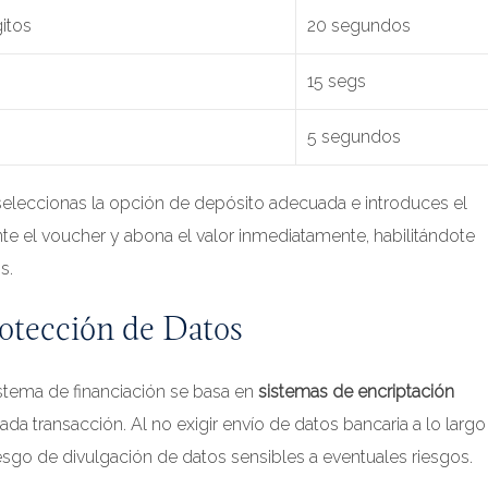
itos
20 segundos
15 segs
5 segundos
, seleccionas la opción de depósito adecuada e introduces el
 el voucher y abona el valor inmediatamente, habilitándote
s.
rotección de Datos
istema de financiación se basa en
sistemas de encriptación
ada transacción. Al no exigir envío de datos bancaria a lo largo
iesgo de divulgación de datos sensibles a eventuales riesgos.