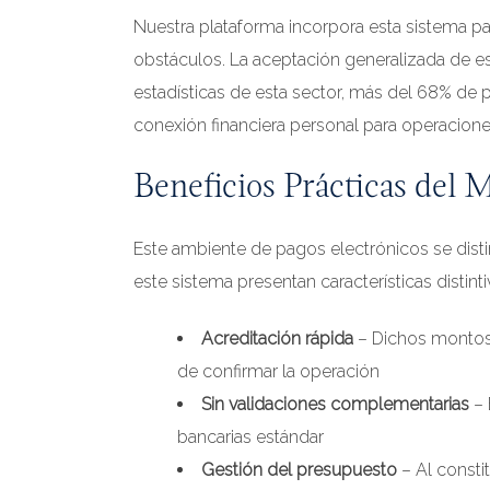
Nuestra plataforma incorpora esta sistema p
obstáculos. La aceptación generalizada de 
estadísticas de esta sector, más del 68% de 
conexión financiera personal para operaciones
Beneficios Prácticas del 
Este ambiente de pagos electrónicos se disti
este sistema presentan características distint
Acreditación rápida
– Dichos montos 
de confirmar la operación
Sin validaciones complementarias
– 
bancarias estándar
Gestión del presupuesto
– Al constit