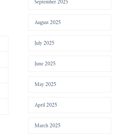
September 2025
August 2025
July 2025
June 2025
May 2025
April 2025
March 2025