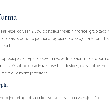
tforma
kar kaže, da vseh 2.800 obstoječih vsebin morete igrajo takoj 
ce. Zasnovali smo pa tudi prilagojeno aplikacijo za Android, ki
strani.
 edicije, skupaj s bliskovitimi vplačili, izplačili in pristopom 
an na več kot petdesetih raznovrstnih devices, da zagotovimo
istem ali dimenzije zaslona.
spin
modejno prilagodi katerikoli velikosti zaslona za najboljšo