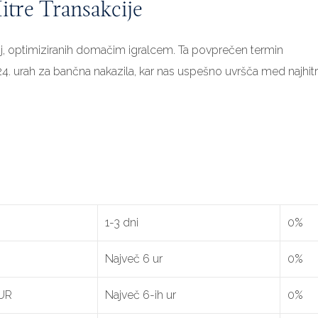
itre Transakcije
cij, optimiziranih domačim igralcem. Ta povprečen termin
 24. urah za bančna nakazila, kar nas uspešno uvršča med najhitr
1-3 dni
0%
Največ 6 ur
0%
EUR
Največ 6-ih ur
0%