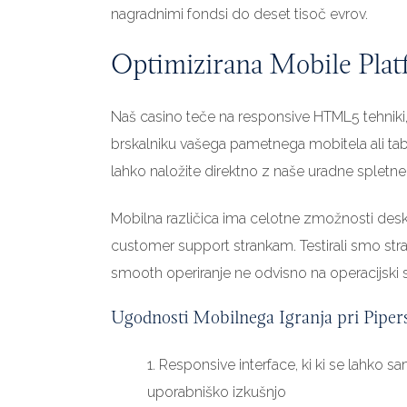
nagradnimi fondsi do deset tisoč evrov.
Optimizirana Mobile Pla
Naš casino teče na responsive HTML5 tehniki, 
brskalniku vašega pametnega mobitela ali tabli
lahko naložite direktno z naše uradne spletne 
Mobilna različica ima celotne zmožnosti desktop
customer support strankam. Testirali smo str
smooth operiranje ne odvisno na operacijski s
Ugodnosti Mobilnega Igranja pri Piper
Responsive interface, ki ki se lahko sa
uporabniško izkušnjo