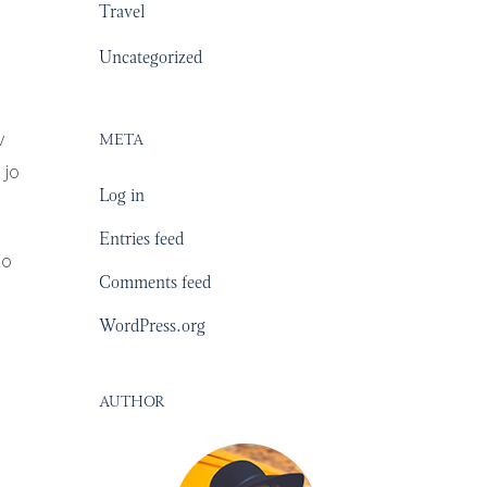
Travel
Uncategorized
v
META
 jo
Log in
Entries feed
do
Comments feed
WordPress.org
AUTHOR