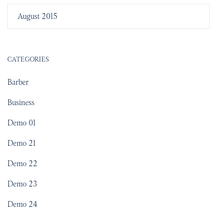
August 2015
CATEGORIES
Barber
Business
Demo 01
Demo 21
Demo 22
Demo 23
Demo 24