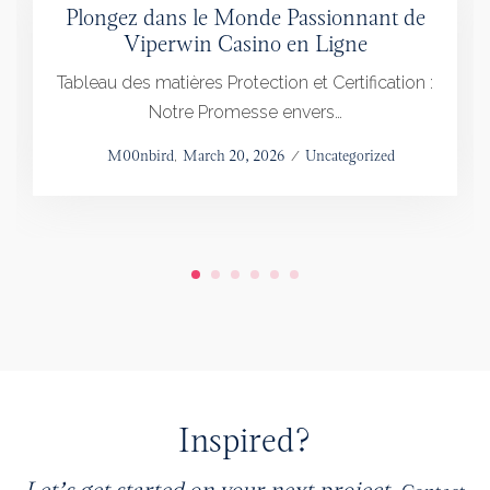
Plongez dans le Monde Passionnant de
Viperwin Casino en Ligne
Tableau des matières Protection et Certification :
Notre Promesse envers…
Posted
by
M00nbird
March 20, 2026
Posted
Uncategorized
on
in
Inspired?