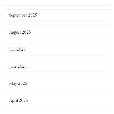
September 2025
August 2025
July 2025
June 2025
May 2025
April 2025