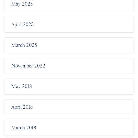
May 2025
April 2025
March 2025
November 2022
May 2018
April 2018
March 2018