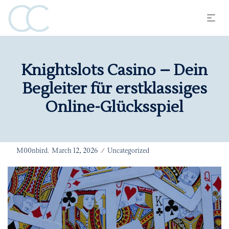
Knightslots Casino – Dein
Begleiter für erstklassiges
Online-Glücksspiel
Posted
By
M00nbird
March 12, 2026
Posted
Uncategorized
on
in