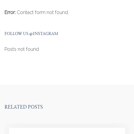
Error:
Contact form not found.
FOLLOW US @INSTAGRAM
Posts not found
RELATED POSTS