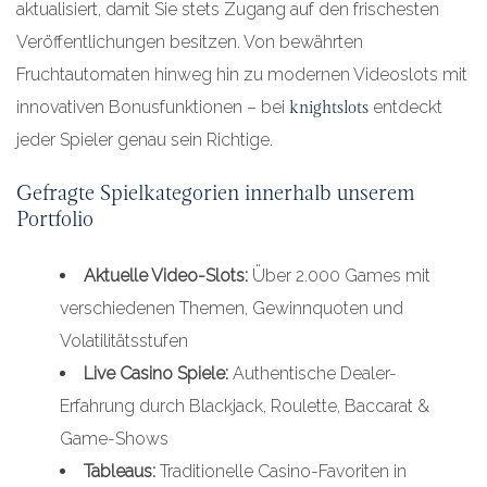
aktualisiert, damit Sie stets Zugang auf den frischesten
Veröffentlichungen besitzen. Von bewährten
Fruchtautomaten hinweg hin zu modernen Videoslots mit
knightslots
innovativen Bonusfunktionen – bei
entdeckt
jeder Spieler genau sein Richtige.
Gefragte Spielkategorien innerhalb unserem
Portfolio
Aktuelle Video-Slots:
Über 2.000 Games mit
verschiedenen Themen, Gewinnquoten und
Volatilitätsstufen
Live Casino Spiele:
Authentische Dealer-
Erfahrung durch Blackjack, Roulette, Baccarat &
Game-Shows
Tableaus:
Traditionelle Casino-Favoriten in