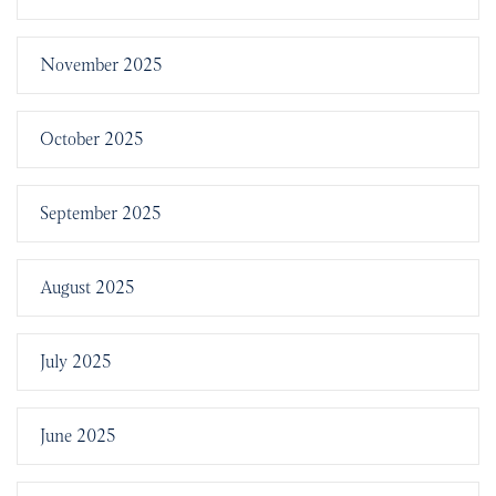
November 2025
October 2025
September 2025
August 2025
July 2025
June 2025