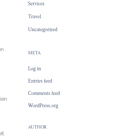
Services
Travel
Uncategorized
en
META
Log in
Entries feed
Comments feed
 één
WordPress.org
AUTHOR
it.