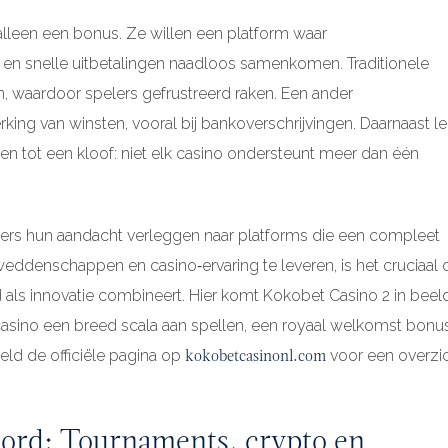
lleen een bonus. Ze willen een platform waar
 en snelle uitbetalingen naadloos samenkomen. Traditionele
, waardoor spelers gefrustreerd raken. Een ander
ng van winsten, vooral bij bankoverschrijvingen. Daarnaast le
en tot een kloof: niet elk casino ondersteunt meer dan één
ers hun aandacht verleggen naar platforms die een compleet
weddenschappen en casino‑ervaring te leveren, is het cruciaal
 als innovatie combineert. Hier komt Kokobet Casino 2 in beeld
 casino een breed scala aan spellen, een royaal welkomst bonu
kokobetcasinonl.com
eld de officiële pagina op
voor een overzi
ord: Tournaments, crypto en