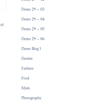
Demo 29 – 03
Demo 29 – 04
ket
Demo 29 – 05
Demo 29 – 06
Demo Blog 1
Dentist
Fashion
Food
Main
Photography