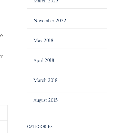
March 2025
November 2022
de
May 2018
rm
April 2018
March 2018
August 2015
CATEGORIES