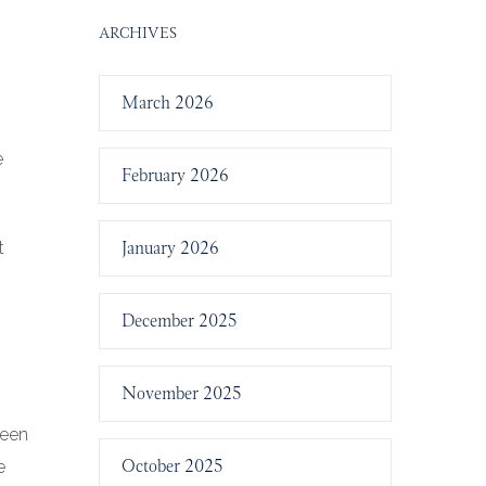
ARCHIVES
March 2026
e
February 2026
January 2026
t
December 2025
November 2025
 een
October 2025
e