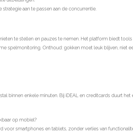
 strategie aan te passen aan de concurrentie.
ieten te stellen en pauzes te nemen. Het platform biedt tools
l‑time spelmonitoring. Onthoud: gokken moet leuk blijven, niet e
stal binnen enkele minuten. Bij iDEAL en creditcards duurt het
ikbaar op mobiel?
rd voor smartphones en tablets, zonder verlies van functionalite