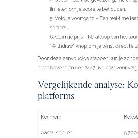
limieten om je score te behouden.
Volg je voortgang – Een real‑time lea
spelers.
Claim je prijs – Na afloop van het t
“Withdraw” knop om je winst direct te la
Door deze eenvoudige stappen kun je zonde
biedt bovendien een 24/7 live‑chat voor vrage
Vergelijkende analyse: K
platforms
Kenmerk
Kokob
Aantal spellen
5.700