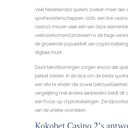
Veel Nederlandse spelers zoeken meer dan a
sportweddenschappen, slots, een live casino
casino’s missen vaak één van deze elementen
veelvoorkomend probleem is de trage verwerki
de groeiende populariteit van crypto‑betaling
digitale munt.
Deze tekortkomingen zorgen ervoor dat spel
pakket bieden. In de race om de beste sport
een site te vinden die zowel betrouwbaarheid
vergelijking met andere aanbieders biedt dit
een focus op cryptobetalingen. Zie bijvoorbe
van de unieke voordelen.
Kokobet Casino 2’s antwo