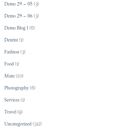
Demo 29 – 05
(3)
Demo 29 – 06
(3)
Demo Blog 1
(6)
Dentist
(1)
Fashion
(3)
Food
(1)
Main
(20)
Photography
(6)
Services
(1)
Travel
(9)
Uncategorized
(312)