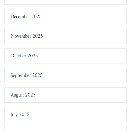
December 2025
November 2025
October 2025
September 2025
August 2025
July 2025