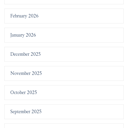
February 2026
January 2026
December 2025
November 2025
October 2025
September 2025