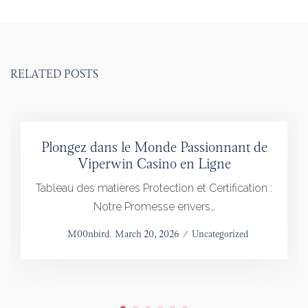
RELATED POSTS
Plongez dans le Monde Passionnant de
Viperwin Casino en Ligne
Tableau des matières Protection et Certification :
Notre Promesse envers…
Posted
by
M00nbird
March 20, 2026
Posted
Uncategorized
on
in