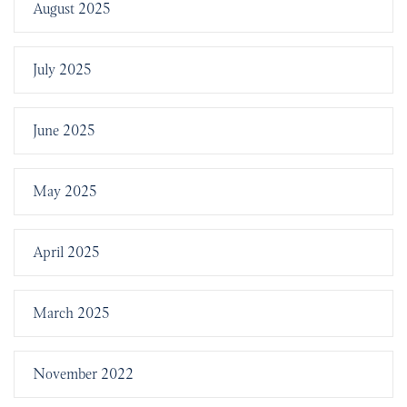
August 2025
July 2025
June 2025
May 2025
April 2025
March 2025
November 2022