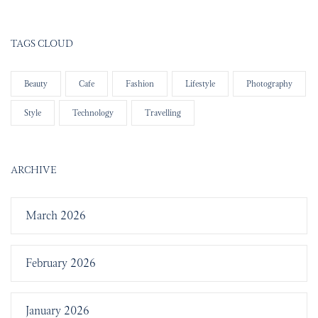
TAGS CLOUD
Beauty
Cafe
Fashion
Lifestyle
Photography
Style
Technology
Travelling
ARCHIVE
March 2026
February 2026
January 2026