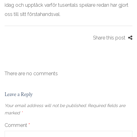
idag och upptäck varför tusentals spelare redan har gjort
oss till sitt förstahandsval.
Share this post
There are no comments
Leave a Reply
Your email address will not be published.
Required fields are
marked
*
Comment
*