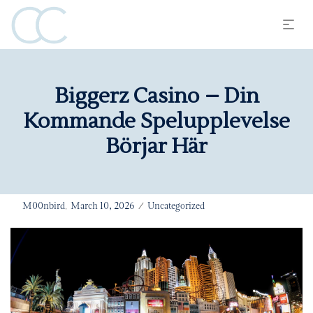
Biggerz Casino – Din
Kommande Spelupplevelse
Börjar Här
Posted
By
M00nbird
March 10, 2026
Posted
Uncategorized
on
in