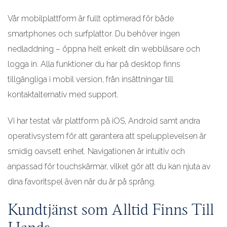
Vår mobilplattform är fullt optimerad för både
smartphones och surfplattor. Du behöver ingen
nedladdning – öppna helt enkelt din webbläsare och
logga in. Alla funktioner du har på desktop finns
tillgängliga i mobil version, från insättningar till
kontaktalternativ med support.
Vi har testat vår plattform på iOS, Android samt andra
operativsystem för att garantera att spelupplevelsen är
smidig oavsett enhet. Navigationen är intuitiv och
anpassad för touchskärmar, vilket gör att du kan njuta av
dina favoritspel även när du är på språng.
Kundtjänst som Alltid Finns Till