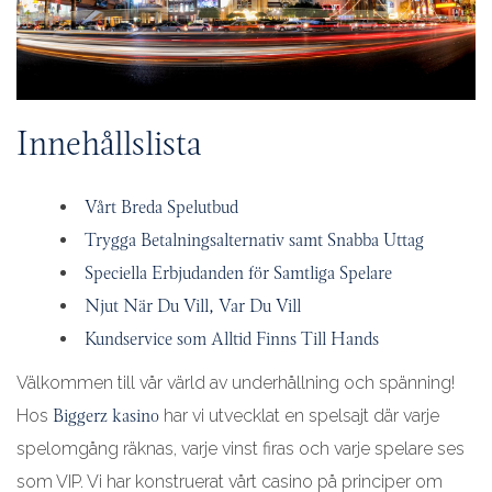
Innehållslista
Vårt Breda Spelutbud
Trygga Betalningsalternativ samt Snabba Uttag
Speciella Erbjudanden för Samtliga Spelare
Njut När Du Vill, Var Du Vill
Kundservice som Alltid Finns Till Hands
Välkommen till vår värld av underhållning och spänning!
Biggerz kasino
Hos
har vi utvecklat en spelsajt där varje
spelomgång räknas, varje vinst firas och varje spelare ses
som VIP. Vi har konstruerat vårt casino på principer om