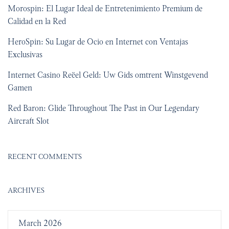
Morospin: El Lugar Ideal de Entretenimiento Premium de
Calidad en la Red
HeroSpin: Su Lugar de Ocio en Internet con Ventajas
Exclusivas
Internet Casino Reëel Geld: Uw Gids omtrent Winstgevend
Gamen
Red Baron: Glide Throughout The Past in Our Legendary
Aircraft Slot
RECENT COMMENTS
ARCHIVES
March 2026