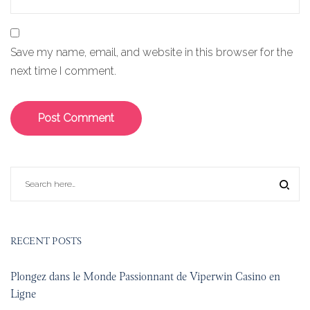
Save my name, email, and website in this browser for the
next time I comment.
RECENT POSTS
Plongez dans le Monde Passionnant de Viperwin Casino en
Ligne