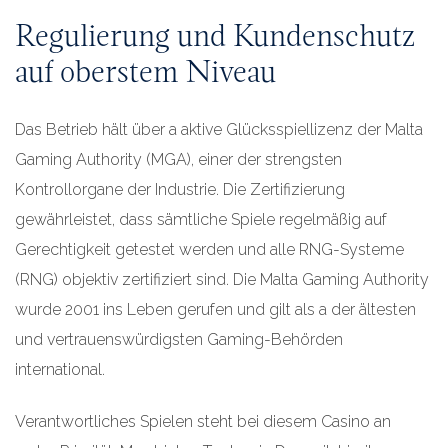
Regulierung und Kundenschutz
auf oberstem Niveau
Das Betrieb hält über a aktive Glücksspiellizenz der Malta
Gaming Authority (MGA), einer der strengsten
Kontrollorgane der Industrie. Die Zertifizierung
gewährleistet, dass sämtliche Spiele regelmäßig auf
Gerechtigkeit getestet werden und alle RNG-Systeme
(RNG) objektiv zertifiziert sind. Die Malta Gaming Authority
wurde 2001 ins Leben gerufen und gilt als a der ältesten
und vertrauenswürdigsten Gaming-Behörden
international.
Verantwortliches Spielen steht bei diesem Casino an