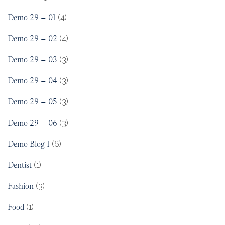
Demo 29 – 01
(4)
Demo 29 – 02
(4)
Demo 29 – 03
(3)
Demo 29 – 04
(3)
Demo 29 – 05
(3)
Demo 29 – 06
(3)
Demo Blog 1
(6)
Dentist
(1)
Fashion
(3)
Food
(1)