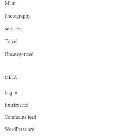
Main
Photography
Services
Travel
Uncategorized
META
Log in
Entries feed
Comments feed
WordPress.org