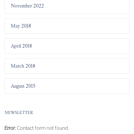
November 2022
May 2018
April 2018
March 2018
August 2015
NEWSLETTER
Error:
Contact form not found.