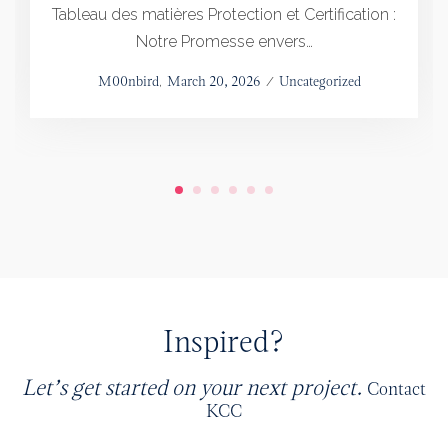
Tableau des matières Protection et Certification :
Notre Promesse envers…
Posted
by
M00nbird
March 20, 2026
Posted
Uncategorized
on
in
Inspired?
Let’s get started on your next project.
Contact
KCC