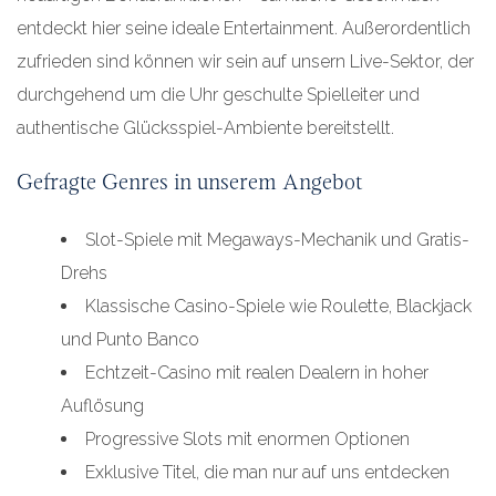
entdeckt hier seine ideale Entertainment. Außerordentlich
zufrieden sind können wir sein auf unsern Live-Sektor, der
durchgehend um die Uhr geschulte Spielleiter und
authentische Glücksspiel-Ambiente bereitstellt.
Gefragte Genres in unserem Angebot
Slot-Spiele mit Megaways-Mechanik und Gratis-
Drehs
Klassische Casino-Spiele wie Roulette, Blackjack
und Punto Banco
Echtzeit-Casino mit realen Dealern in hoher
Auflösung
Progressive Slots mit enormen Optionen
Exklusive Titel, die man nur auf uns entdecken