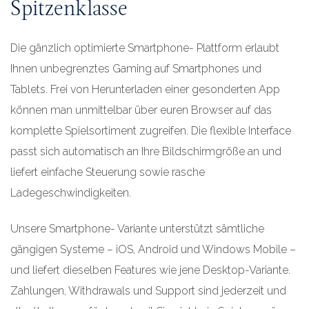
Spitzenklasse
Die gänzlich optimierte Smartphone- Plattform erlaubt
Ihnen unbegrenztes Gaming auf Smartphones und
Tablets. Frei von Herunterladen einer gesonderten App
können man unmittelbar über euren Browser auf das
komplette Spielsortiment zugreifen. Die flexible Interface
passt sich automatisch an Ihre Bildschirmgröße an und
liefert einfache Steuerung sowie rasche
Ladegeschwindigkeiten.
Unsere Smartphone- Variante unterstützt sämtliche
gängigen Systeme – iOS, Android und Windows Mobile –
und liefert dieselben Features wie jene Desktop-Variante.
Zahlungen, Withdrawals und Support sind jederzeit und