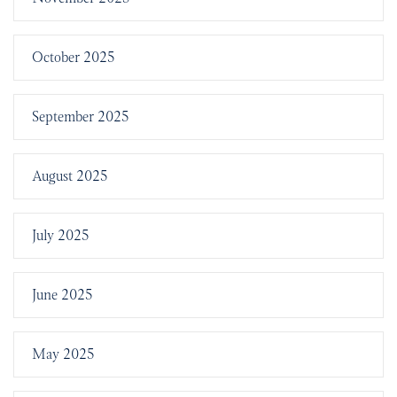
October 2025
September 2025
August 2025
July 2025
June 2025
May 2025