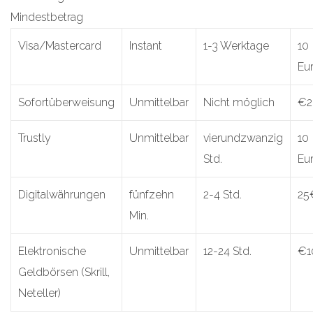
Mindestbetrag
Visa/Mastercard
Instant
1-3 Werktage
10
Eu
Sofortüberweisung
Unmittelbar
Nicht möglich
€2
Trustly
Unmittelbar
vierundzwanzig
10
Std.
Eu
Digitalwährungen
fünfzehn
2-4 Std.
25
Min.
Elektronische
Unmittelbar
12-24 Std.
€1
Geldbörsen (Skrill,
Neteller)