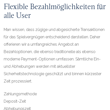
Flexible Bezahlmöglichkeiten für
alle User
Man wissen, dass zügige und abgesicherte Transaktionen
für das Spielvergnügen entscheidend darstellen. Daher
offerieren wir a umfangreiches Angebot an
Bezahloptionen, die ebenso traditionelle als ebenso
moderne Payment-Optionen umfassen. Sämtliche Ein-
und Abhebungen werden mit aktuellster
Sicherheitstechnologie geschützt und binnen kürzester
Zeit prozessiert.
Zahlungsmethode
Deposit-Zeit
Abhebungszeit