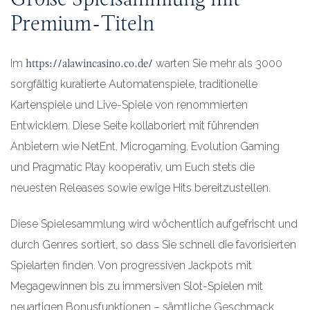
Premium-Titeln
https://alawincasino.co.de/
Im
warten Sie mehr als 3000
sorgfältig kuratierte Automatenspiele, traditionelle
Kartenspiele und Live-Spiele von renommierten
Entwicklern. Diese Seite kollaboriert mit führenden
Anbietern wie NetEnt, Microgaming, Evolution Gaming
und Pragmatic Play kooperativ, um Euch stets die
neuesten Releases sowie ewige Hits bereitzustellen.
Diese Spielesammlung wird wöchentlich aufgefrischt und
durch Genres sortiert, so dass Sie schnell die favorisierten
Spielarten finden. Von progressiven Jackpots mit
Megagewinnen bis zu immersiven Slot-Spielen mit
neuartigen Bonusfunktionen – sämtliche Geschmack