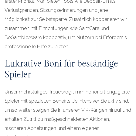
erster Priorität. Man bieten Tools wie Deposit-Limits,
Verlustgrenzen, Sitzungserinnerungen und jene
Möglichkeit zur Selbstsperre. Zusätzlich kooperieren wir
zusammen mit Einrichtungen wie GamCare und
BeGambleAware kooperativ, um Nutzern bei Erfordernis
professionelle Hilfe zu bieten.
Lukrative Boni für beständige
Spieler
Unser mehrstufiges Treueprogramm honoriert engagierte
Spieler mit speziellen Benefits. Je intensiver Sie aktiv sind,
umso weiter steigen Sie in unseren VIP-Rängen hinauf und
erhalten Zutritt zu maßgeschneiderten Aktionen,
rascheren Abhebungen und einem eigenen