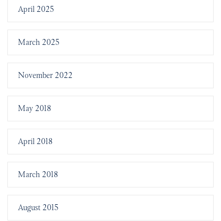
April 2025
March 2025
November 2022
May 2018
April 2018
March 2018
August 2015