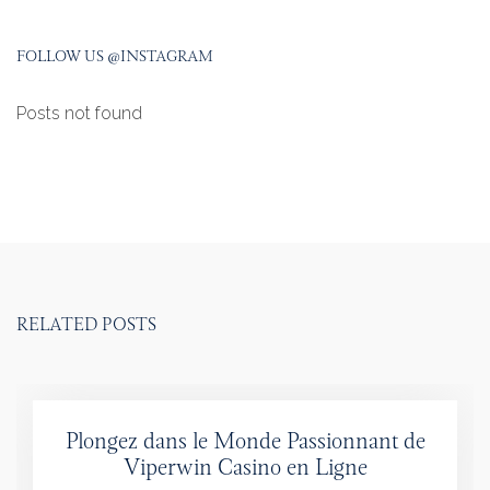
FOLLOW US @INSTAGRAM
Posts not found
RELATED POSTS
Plongez dans le Monde Passionnant de
Viperwin Casino en Ligne