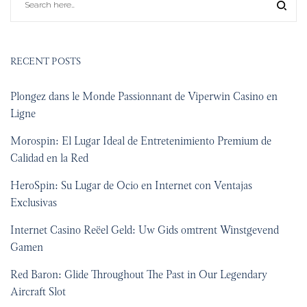
RECENT POSTS
Plongez dans le Monde Passionnant de Viperwin Casino en
Ligne
Morospin: El Lugar Ideal de Entretenimiento Premium de
Calidad en la Red
HeroSpin: Su Lugar de Ocio en Internet con Ventajas
Exclusivas
Internet Casino Reëel Geld: Uw Gids omtrent Winstgevend
Gamen
Red Baron: Glide Throughout The Past in Our Legendary
Aircraft Slot