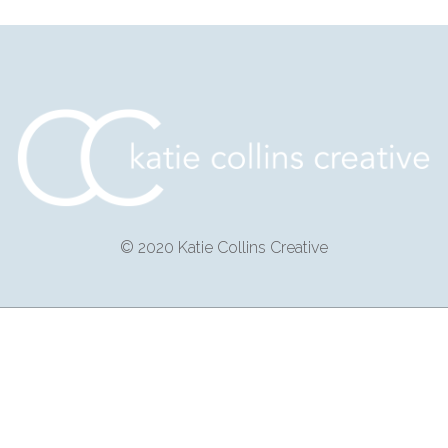
© 2020 Katie Collins Creative