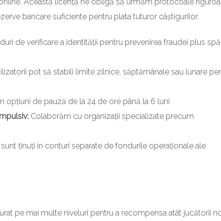
c online. Această licență ne obligă să urmăm protocoale riguro
zerve bancare suficiente pentru plata tuturor câștigurilor.
i de verificare a identității pentru prevenirea fraudei plus spăl
ilizatorii pot să stabili limite zilnice, săptămânale sau lunare pe
opțiuni de pauză de la 24 de ore până la 6 luni
mpulsiv:
Colaborăm cu organizații specializate precum
 sunt ținuți în conturi separate de fondurile operaționale ale
at pe mai multe niveluri pentru a recompensa atât jucătorii no