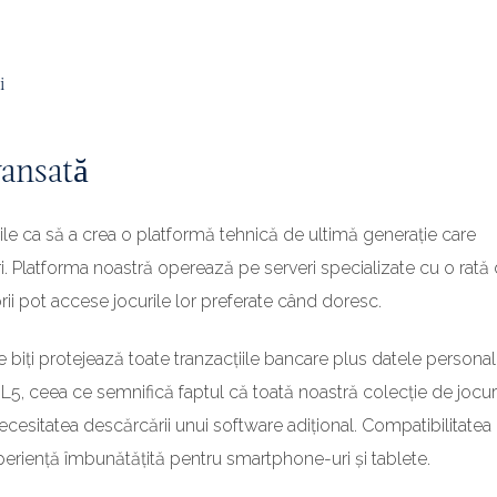
i
vansată
ile ca să a crea o platformă tehnică de ultimă generație care
i. Platforma noastră operează pe serveri specializate cu o rată
orii pot accese jocurile lor preferate când doresc.
e biți protejează toate tranzacțiile bancare plus datele persona
5, ceea ce semnifică faptul că toată noastră colecție de jocur
necesitatea descărcării unui software adițional. Compatibilitatea
periență îmbunătățită pentru smartphone-uri și tablete.