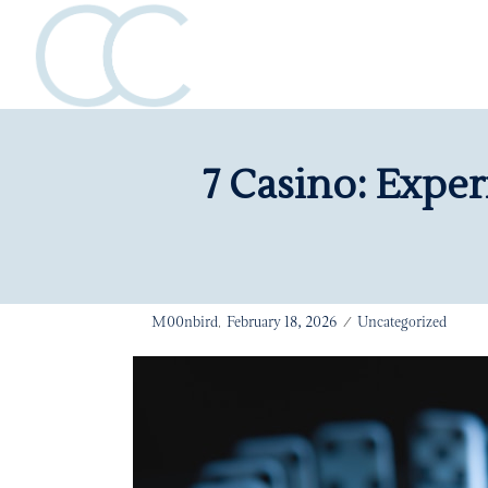
Katie
Katie
Collins
Collins
7 Casino: Expe
Creative
Creative
Posted
By
M00nbird
February 18, 2026
Posted
Uncategorized
on
in