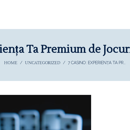
riența Ta Premium de Jocur
HOME
UNCATEGORIZED
/
/
7 CASINO: EXPERIENȚA TA PREMIUM DE JOCURI ONLINE DIN RO