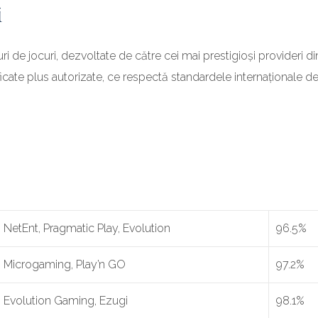
i
ri de jocuri, dezvoltate de către cei mai prestigioși provideri di
ate plus autorizate, ce respectă standardele internaționale de 
NetEnt, Pragmatic Play, Evolution
96.5%
Microgaming, Play’n GO
97.2%
Evolution Gaming, Ezugi
98.1%