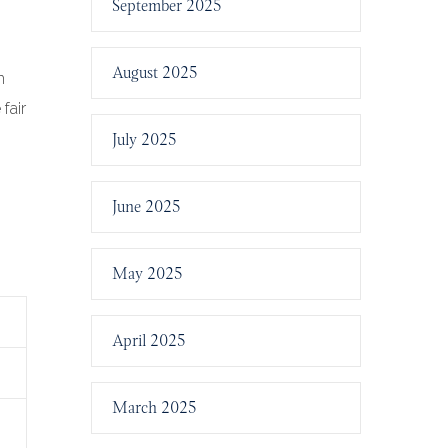
September 2025
August 2025
n
fair
July 2025
June 2025
May 2025
April 2025
March 2025