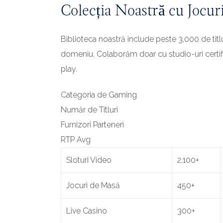
Colecția Noastră cu Jocur
Biblioteca noastră include peste 3,000 de titlu
domeniu. Colaborăm doar cu studio-uri certific
play.
Categoria de Gaming
Număr de Titluri
Furnizori Parteneri
RTP Avg
Sloturi Video
2,100+
Jocuri de Masă
450+
Live Casino
300+