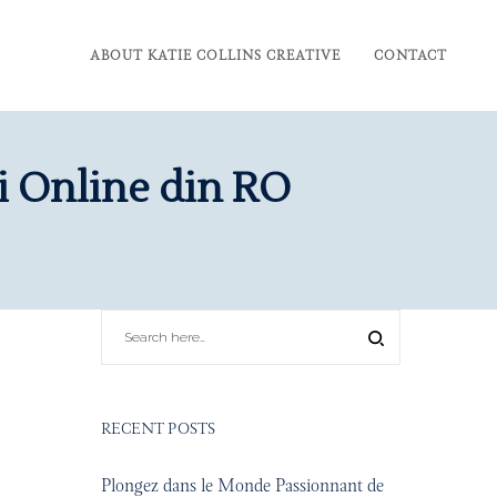
ABOUT KATIE COLLINS CREATIVE
CONTACT
i Online din RO
RECENT POSTS
Plongez dans le Monde Passionnant de