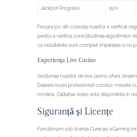
Jackpot Progresiv
150+
Fiecare joc din colecția noastră e verificat 
pentru a verifica corectitudinea algoritmilor
că rezultatele sunt complet imparțiale și nu p
Experiența Live Casino
Secțiunea noastră de live casino oferă streami
Dealerii noștri profesioniști conduc mesele cu 
română. Calitatea video este disponibilă în rez
Siguranță și Licențe
Funcționăm sub licența Curacao eGaming (nr. 