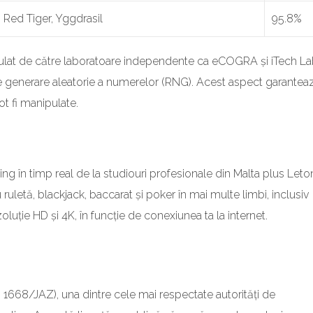
Red Tiger, Yggdrasil
95.8%
regulat de către laboratoare independente ca eCOGRA și iTech L
 de generare aleatorie a numerelor (RNG). Acest aspect garantea
ot fi manipulate.
ng în timp real de la studiouri profesionale din Malta plus Leton
ruletă, blackjack, baccarat și poker în mai multe limbi, inclusiv
oluție HD și 4K, în funcție de conexiunea ta la internet.
1668/JAZ), una dintre cele mai respectate autorități de