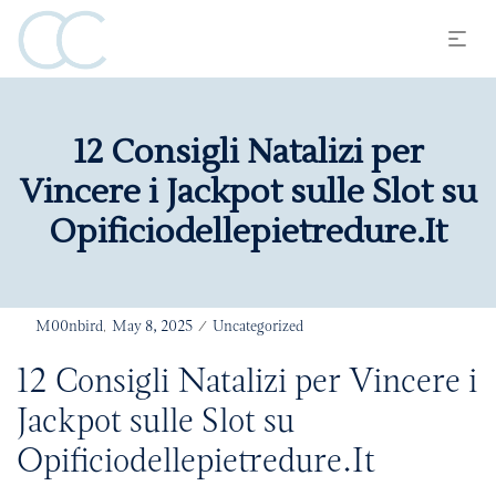
12 Consigli Natalizi per
Vincere i Jackpot sulle Slot su
Opificiodellepietredure.It
Posted
By
M00nbird
May 8, 2025
Posted
Uncategorized
on
in
12 Consigli Natalizi per Vincere i
Jackpot sulle Slot su
Opificiodellepietredure.It