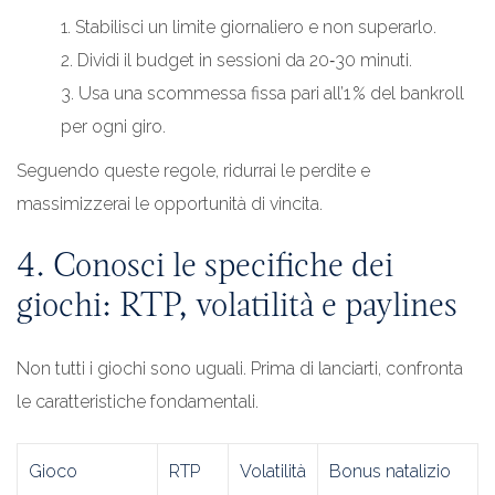
Stabilisci un limite giornaliero e non superarlo.
Dividi il budget in sessioni da 20‑30 minuti.
Usa una scommessa fissa pari all’1 % del bankroll
per ogni giro.
Seguendo queste regole, ridurrai le perdite e
massimizzerai le opportunità di vincita.
4. Conosci le specifiche dei
giochi: RTP, volatilità e paylines
Non tutti i giochi sono uguali. Prima di lanciarti, confronta
le caratteristiche fondamentali.
Gioco
RTP
Volatilità
Bonus natalizio