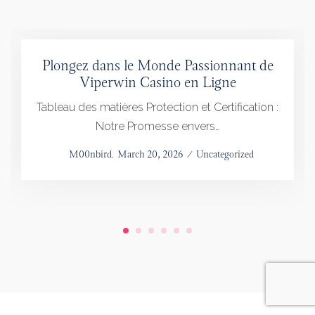
Plongez dans le Monde Passionnant de
Viperwin Casino en Ligne
Tableau des matières Protection et Certification :
Notre Promesse envers…
Posted
by
M00nbird
March 20, 2026
Posted
Uncategorized
on
in