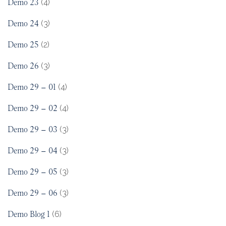
Demo 23
(4)
Demo 24
(3)
Demo 25
(2)
Demo 26
(3)
Demo 29 – 01
(4)
Demo 29 – 02
(4)
Demo 29 – 03
(3)
Demo 29 – 04
(3)
Demo 29 – 05
(3)
Demo 29 – 06
(3)
Demo Blog 1
(6)