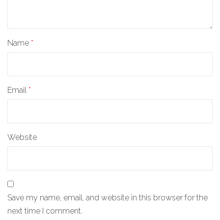
Name
*
Email
*
Website
Save my name, email, and website in this browser for the
next time I comment.