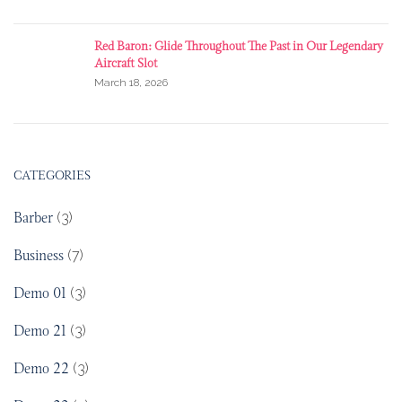
Red Baron: Glide Throughout The Past in Our Legendary
Aircraft Slot
March 18, 2026
CATEGORIES
Barber
(3)
Business
(7)
Demo 01
(3)
Demo 21
(3)
Demo 22
(3)