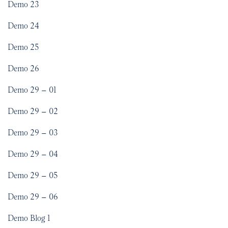
Demo 23
Demo 24
Demo 25
Demo 26
Demo 29 – 01
Demo 29 – 02
Demo 29 – 03
Demo 29 – 04
Demo 29 – 05
Demo 29 – 06
Demo Blog 1