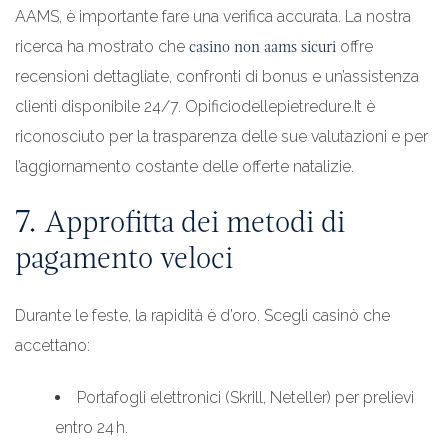
AAMS, è importante fare una verifica accurata. La nostra
casino non aams sicuri
ricerca ha mostrato che
offre
recensioni dettagliate, confronti di bonus e un’assistenza
clienti disponibile 24/7. Opificiodellepietredure.It è
riconosciuto per la trasparenza delle sue valutazioni e per
l’aggiornamento costante delle offerte natalizie.
7. Approfitta dei metodi di
pagamento veloci
Durante le feste, la rapidità è d’oro. Scegli casinò che
accettano:
Portafogli elettronici (Skrill, Neteller) per prelievi
entro 24 h.