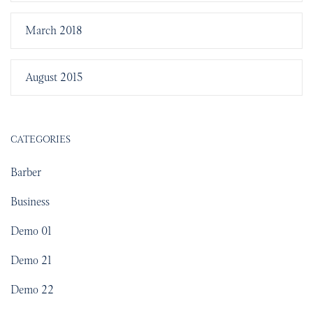
March 2018
August 2015
CATEGORIES
Barber
Business
Demo 01
Demo 21
Demo 22