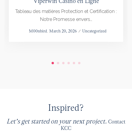
Viperwin Casino en Ligne
Tableau des matières Protection et Certification :
Notre Promesse envers…
Posted
by
M00nbird
March 20, 2026
Posted
Uncategorized
on
in
Inspired?
Let’s get started on your next project.
Contact
KCC