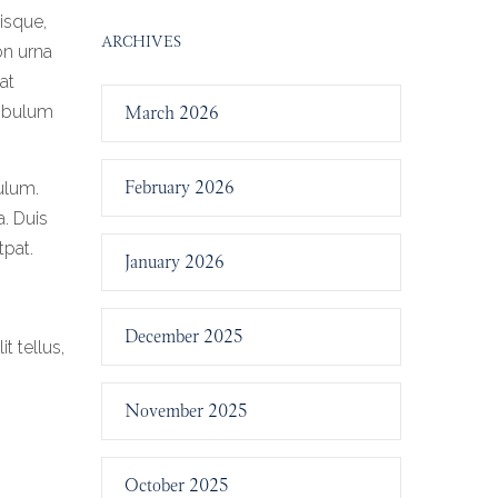
isque,
ARCHIVES
on urna
at
tibulum
March 2026
February 2026
bulum.
a. Duis
tpat.
January 2026
December 2025
t tellus,
November 2025
October 2025