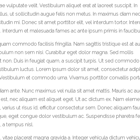
tae vulputate velit. Vestibulum aliquet erat at laoreet suscipit. In
llus, ut sollicitudin augue felis non metus. In maximus diam ne
itudin mi. Donec sit amet porttitor elit, vel interdum tortor. Int
. Interdum et malesuada fames ac ante ipsum primis in faucibu
m commodo facilisis fringilla. Nam sagittis tristique est at au
ibulum non sem nisi. Curabitur eget dolor magna. Sed mollis
t non. Duis in feugiat quam, a suscipit turpis. Ut sed commodo
stibulum luctus. Lorem ipsum dolor sit amet, consectetur adip
tis. Vestibulum et commodo urna. Vivamus porttitor convallis port
diam ante. Nunc maximus vel nulla sit amet mattis. Mauris ac a
 est, nec aliquam est aliquet eget. Ut ac dictum ex. Nam ele
, varius ut risus id, efficitur consectetur sem. Donec aliquam fa
ue, eget congue dolor vestibulum ac. Suspendisse pharetra fe
s, a tempus nisl.
, vitae placerat magna gravida a. Integer vehicula dictum vehicu