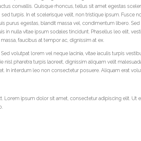
us convallis. Quisque rhoncus, tellus sit amet egestas sceler
d turpis. In et scelerisque velit, non tristique ipsum. Fusce n
uis purus egestas, blandit massa vel, condimentum libero. Sed 
in nulla vitae ipsum sodales tincidunt. Phasellus leo elit, ves
massa, faucibus at tempor ac, dignissim at ex.
 Sed volutpat lorem vel neque lacinia, vitae iaculis turpis vesti
 nisl pharetra turpis laoreet, dignissim aliquam velit malesuad
met. In interdum leo non consectetur posuere. Aliquam erat volu
t. Lorem ipsum dolor sit amet, consectetur adipiscing elit. Ut eli
o.