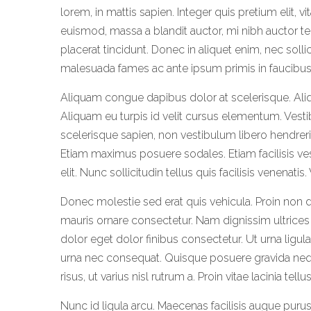
lorem, in mattis sapien. Integer quis pretium elit, vi
euismod, massa a blandit auctor, mi nibh auctor te
placerat tincidunt. Donec in aliquet enim, nec sollic
malesuada fames ac ante ipsum primis in faucibus
Aliquam congue dapibus dolor at scelerisque. Aliqua
Aliquam eu turpis id velit cursus elementum. Vest
scelerisque sapien, non vestibulum libero hendreri
Etiam maximus posuere sodales. Etiam facilisis ve
elit. Nunc sollicitudin tellus quis facilisis venena
Donec molestie sed erat quis vehicula. Proin non 
mauris ornare consectetur. Nam dignissim ultrices
dolor eget dolor finibus consectetur. Ut urna ligula
urna nec consequat. Quisque posuere gravida neq
risus, ut varius nisl rutrum a. Proin vitae lacinia tellu
Nunc id ligula arcu. Maecenas facilisis augue purus