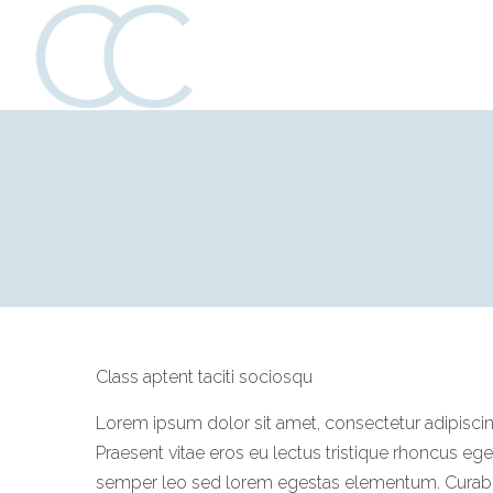
Katie
Katie
Collins
Collins
Creative
Creative
Class aptent taciti sociosqu
Lorem ipsum dolor sit amet, consectetur adipiscing 
Praesent vitae eros eu lectus tristique rhoncus eget
semper leo sed lorem egestas elementum. Curabitur