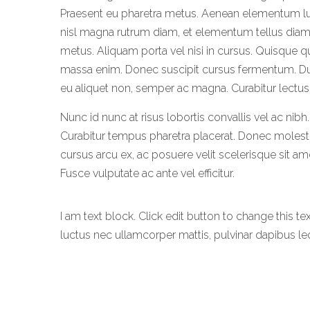
Praesent eu pharetra metus. Aenean elementum luct
nisl magna rutrum diam, et elementum tellus diam se
metus. Aliquam porta vel nisi in cursus. Quisque q
massa enim. Donec suscipit cursus fermentum. Duis 
eu aliquet non, semper ac magna. Curabitur lectus 
Nunc id nunc at risus lobortis convallis vel ac nibh.
Curabitur tempus pharetra placerat. Donec molestie
cursus arcu ex, ac posuere velit scelerisque sit a
Fusce vulputate ac ante vel efficitur.
I am text block. Click edit button to change this tex
luctus nec ullamcorper mattis, pulvinar dapibus le