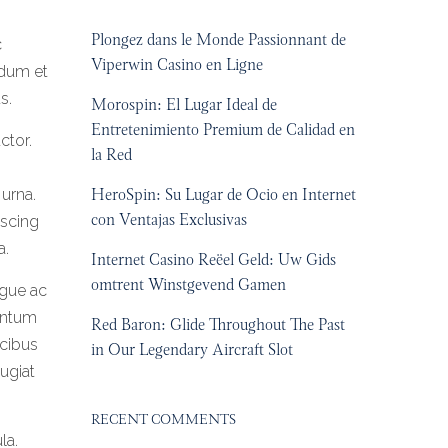
Plongez dans le Monde Passionnant de
c
Viperwin Casino en Ligne
erdum et
s.
Morospin: El Lugar Ideal de
Entretenimiento Premium de Calidad en
ctor.
la Red
HeroSpin: Su Lugar de Ocio en Internet
 urna.
con Ventajas Exclusivas
iscing
a.
Internet Casino Reëel Geld: Uw Gids
omtrent Winstgevend Gamen
ugue ac
mentum
Red Baron: Glide Throughout The Past
ucibus
in Our Legendary Aircraft Slot
ugiat
RECENT COMMENTS
la.