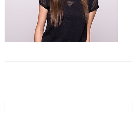
Curabitur sit amet sollicitudin risus. Morbi in sapien neque.
RECENT POSTS