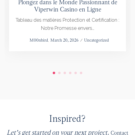
Plongez dans le Monde Passionnant de
Viperwin Casino en Ligne
Tableau des matières Protection et Certification :
Notre Promesse envers…
Posted
by
M00nbird
March 20, 2026
Posted
Uncategorized
on
in
Inspired?
Let’s get started on your next project.
Contact