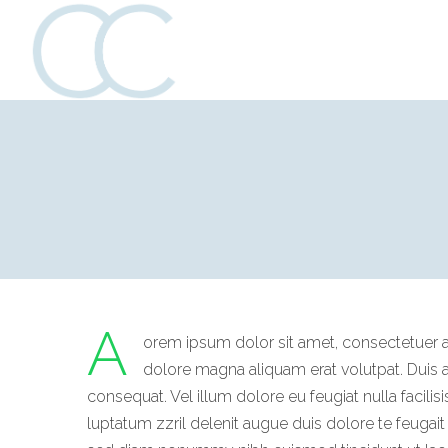
Katie
Katie
Collins
Collins
Creative
Creative
A
orem ipsum dolor sit amet, consectetuer a
dolore magna aliquam erat volutpat. Duis au
consequat. Vel
illum dolore eu feugiat nulla facili
luptatum zzril delenit augue duis dolore te feugait