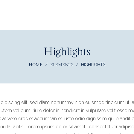
Highlights
HOME
ELEMENTS
/
/
HIGHLIGHTS
dipiscing elit, sed diam nonummy nibh euismod tincidunt ut l
tem vel eum iriure dolor in hendrerit in vulputate velit esse m
sis at vero eros et accumsan et iusto odio dignissim
qui blandit 
 nulla facilisi.Lorem ipsum dolor sit amet,
consectetuer adipisci