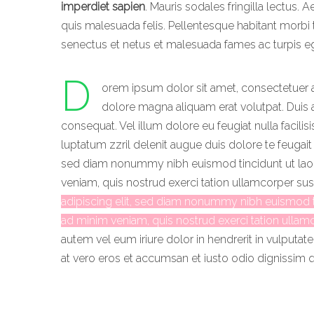
imperdiet sapien
. Mauris sodales fringilla lectus. 
quis malesuada felis. Pellentesque habitant morbi t
senectus et netus et malesuada fames ac turpis e
D
orem ipsum dolor sit amet, consectetuer 
dolore magna aliquam erat volutpat. Duis a
consequat. Vel
illum dolore eu feugiat nulla facili
luptatum zzril delenit augue duis dolore te feugait
sed diam nonummy nibh euismod tincidunt ut laor
veniam, quis nostrud exerci tation ullamcorper su
adipiscing elit, sed diam nonummy nibh euismod ti
ad minim veniam, quis nostrud exerci tation ullam
autem vel eum iriure dolor in hendrerit in vulputat
at vero eros et accumsan et iusto odio dignissim
q