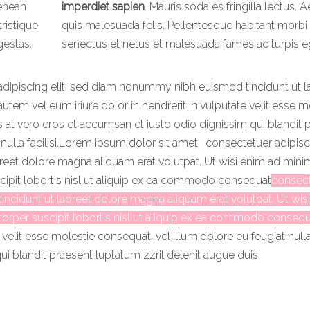
Aenean
imperdiet sapien
. Mauris sodales fringilla lectus. 
ristique
quis malesuada felis. Pellentesque habitant morbi 
gestas.
senectus et netus et malesuada fames ac turpis e
adipiscing elit, sed diam nonummy nibh euismod tincidunt ut l
utem vel eum iriure dolor in hendrerit in vulputate velit esse m
sis at vero eros et accumsan et iusto odio dignissim
qui blandit 
 nulla facilisi.Lorem ipsum dolor sit amet,
consectetuer adipisci
eet dolore magna aliquam erat volutpat. Ut wisi enim ad mini
scipit lobortis nisl ut aliquip ex ea commodo consequat
consect
ncidunt ut laoreet dolore magna aliquam erat volutpat. Ut wis
corper suscipit lobortis nisl ut aliquip ex ea commodo consequ
e velit esse molestie consequat, vel
illum dolore eu feugiat nulla 
ui blandit praesent luptatum zzril delenit augue duis.