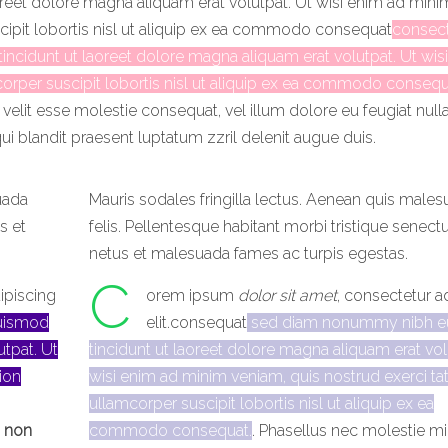
eet dolore magna aliquam erat volutpat. Ut wisi enim ad mini
scipit lobortis nisl ut aliquip ex ea commodo consequat
consect
ncidunt ut laoreet dolore magna aliquam erat volutpat. Ut wis
corper suscipit lobortis nisl ut aliquip ex ea commodo consequ
e velit esse molestie consequat, vel
illum dolore eu feugiat nulla 
ui blandit praesent luptatum zzril delenit augue duis.
uada
Mauris sodales fringilla lectus. Aenean quis male
s et
felis. Pellentesque habitant morbi tristique senect
netus et malesuada fames ac turpis egestas.
C
ipiscing
orem ipsum
dolor sit amet
, consectetur a
uismod
elit.consequat
sed diam nonummy nibh 
utpat. Ut
tincidunt ut laoreet dolore magna aliquam erat vol
ion
wisi enim ad minim veniam, quis nostrud exerci ta
ullamcorper suscipit lobortis nisl ut aliquip ex ea
,
non
commodo consequat.
. Phasellus nec molestie mi