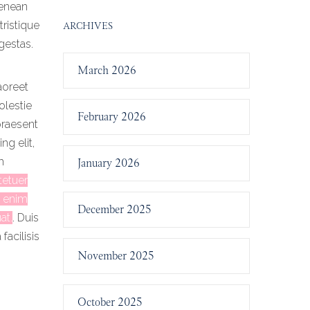
Aenean
tristique
ARCHIVES
gestas.
March 2026
aoreet
olestie
February 2026
praesent
ng elit,
m
January 2026
etuer
i enim
December 2025
at.
.
Duis
facilisis
November 2025
October 2025