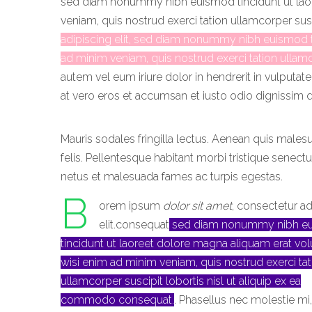
sed diam nonummy nibh euismod tincidunt ut laor
veniam, quis nostrud exerci tation ullamcorper su
adipiscing elit, sed diam nonummy nibh euismod ti
ad minim veniam, quis nostrud exerci tation ullam
autem vel eum iriure dolor in hendrerit in vulputat
at vero eros et accumsan et iusto odio dignissim
q
Mauris sodales fringilla lectus. Aenean quis males
felis. Pellentesque habitant morbi tristique senectu
netus et malesuada fames ac turpis egestas.
B
orem ipsum
dolor sit amet
, consectetur ad
elit.consequat
sed diam nonummy nibh e
tincidunt ut laoreet dolore magna aliquam erat vol
wisi enim ad minim veniam, quis nostrud exerci tat
ullamcorper suscipit lobortis nisl ut aliquip ex ea
commodo consequat.
. Phasellus nec molestie mi