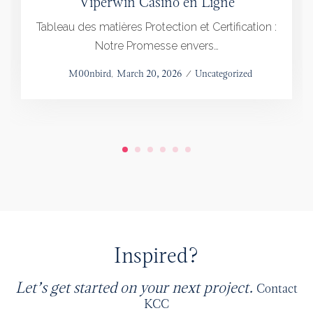
Viperwin Casino en Ligne
Tableau des matières Protection et Certification :
Notre Promesse envers…
Posted
by
M00nbird
March 20, 2026
Posted
Uncategorized
on
in
Inspired?
Let’s get started on your next project.
Contact
KCC