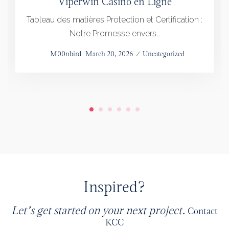
Viperwin Casino en Ligne
Tableau des matières Protection et Certification :
Notre Promesse envers…
Posted
by
M00nbird
March 20, 2026
Posted
Uncategorized
on
in
Inspired?
Let’s get started on your next project.
Contact
KCC