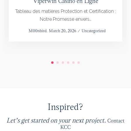
Viperwin Casino en Ligne
Tableau des matières Protection et Certification :
Notre Promesse envers…
Posted
by
M00nbird
March 20, 2026
Posted
Uncategorized
on
in
Inspired?
Let’s get started on your next project.
Contact
KCC